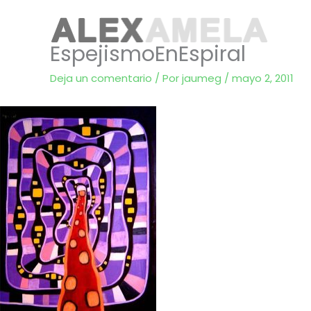
Ir
al
EspejismoEnEspiral
contenido
inicio.
biogr
Deja un comentario
/ Por
jaumeg
/
mayo 2, 2011