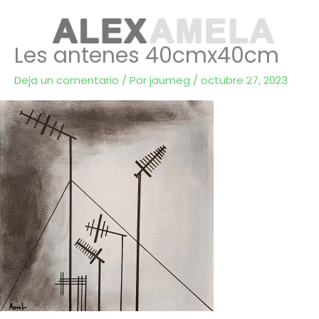
Ir
al
Les antenes 40cmx40cm
contenido
inicio.
biogr
Deja un comentario
/ Por
jaumeg
/
octubre 27, 2023