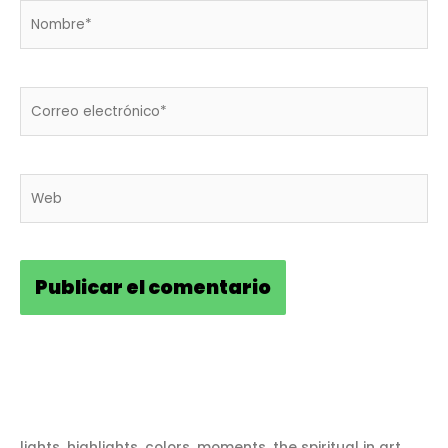
Nombre*
Correo
electrónico*
Web
lights, highlights, colors, moments, the spiritual in art . . .