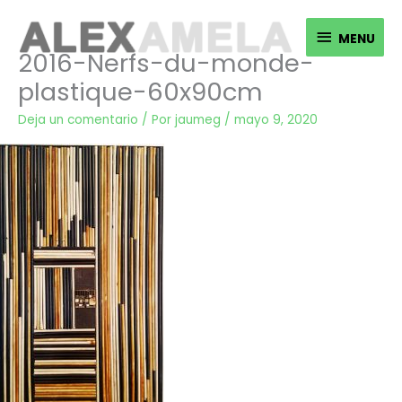
Ir
MENU
al
MENU
2016-Nerfs-du-monde-
contenido
plastique-60x90cm
Deja un comentario
/ Por
jaumeg
/
mayo 9, 2020