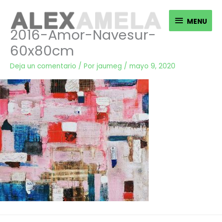
Ir
MENU
al
MENU
2016-Amor-Navesur-
contenido
60x80cm
Deja un comentario
/ Por
jaumeg
/
mayo 9, 2020