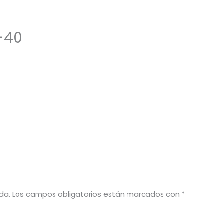
-40
afía.
2020-Now
2019
2016-2018
2012-2015
da.
Los campos obligatorios están marcados con
*