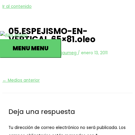
Ir al contenido
05.ESPEJISMO-EN-
VERTICAL.65×81.oleo
MENU
MENU
Deja un comentario
/ Por
jaumeg
/
enero 13, 2011
←
Medios anterior
Deja una respuesta
Tu dirección de correo electrónico no será publicada.
Los