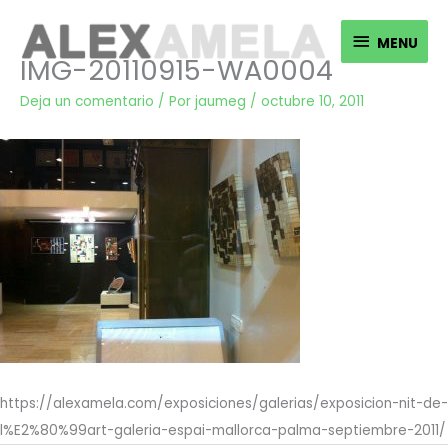
Ir
MENU
al
MENU
IMG-20110915-WA0004
contenido
Deja un comentario
/ Por
jaumeg
/
octubre 10, 2011
https://alexamela.com/exposiciones/galerias/exposicion-nit-de-
l%E2%80%99art-galeria-espai-mallorca-palma-septiembre-2011/