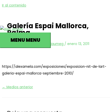
Ir al contenido
Galería Espai Mallorca,
Palma
MENU
MENU
Deja un comentario
/ Por
jaumeg
/
enero 13, 2011
https://alexamela.com/exposiciones/exposicion-nit-de-lart-
galeria-espai-mallorca-septiembre-2010/
←
Medios anterior