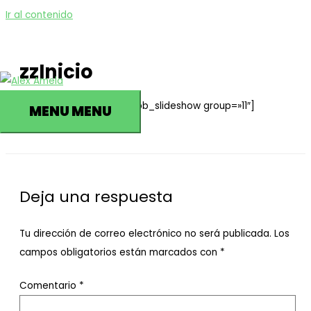
Ir al contenido
zzInicio
[pb_slideshow group=»10″][pb_slideshow group=»11″]
MENU
MENU
Deja una respuesta
Tu dirección de correo electrónico no será publicada.
Los
campos obligatorios están marcados con
*
Comentario
*